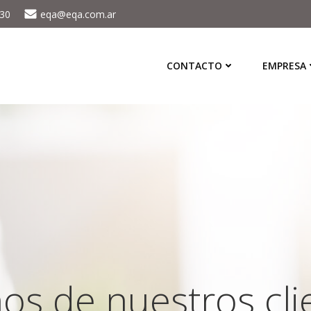
430
eqa@eqa.com.ar
CONTACTO
EMPRESA
os de nuestros cli