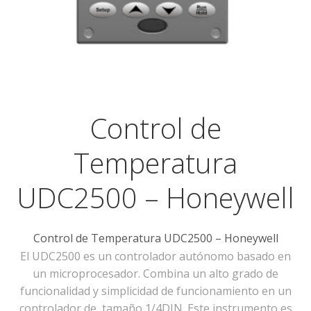
Control de
Temperatura
UDC2500 – Honeywell
Control de Temperatura UDC2500 – Honeywell
El
UDC2500
es un
controlador autónomo
basado en
un microprocesador
.
Combina
un alto
grado de
funcionalidad
y simplicidad
de funcionamiento
en
un
controlador de
t
amaño
1/4
DIN.
E
ste
instrumento
es