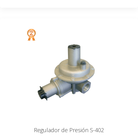
Regulador de Presión S-402