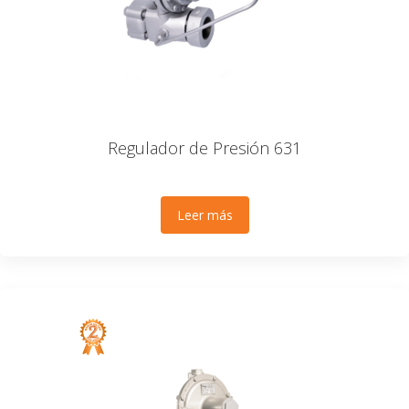
Regulador de Presión 631
Leer más