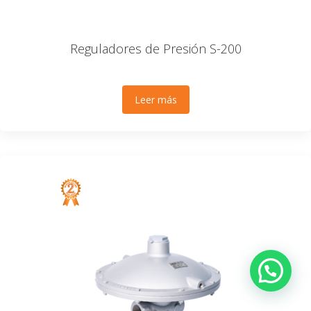
Reguladores de Presión S-200
Leer más