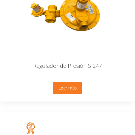
Regulador de Presión S-247
Leer más