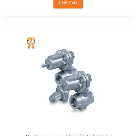
Leer más