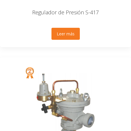
Regulador de Presión S-417
Leer más