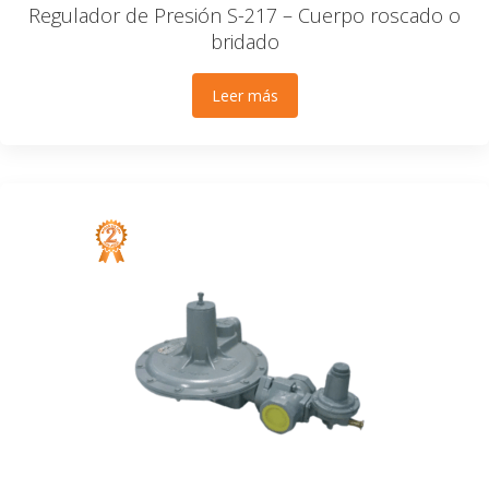
Regulador de Presión S-217 – Cuerpo roscado o
bridado
Leer más