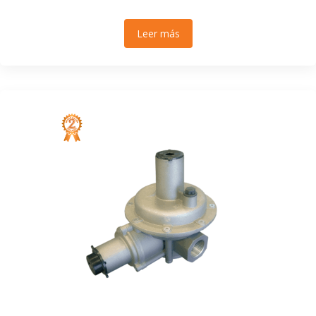
Leer más