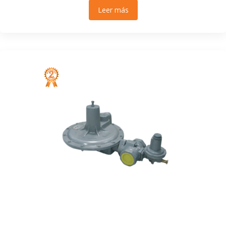
Leer más