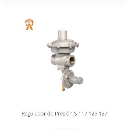
Regulador de Presión S-117 125 127