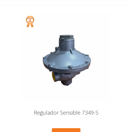
Regulador Sensible 7349-S