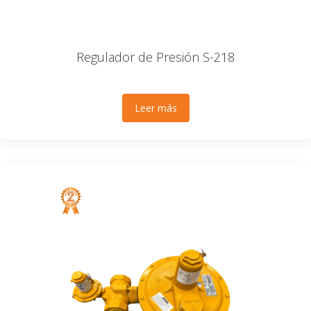
Regulador de Presión S-218
Leer más