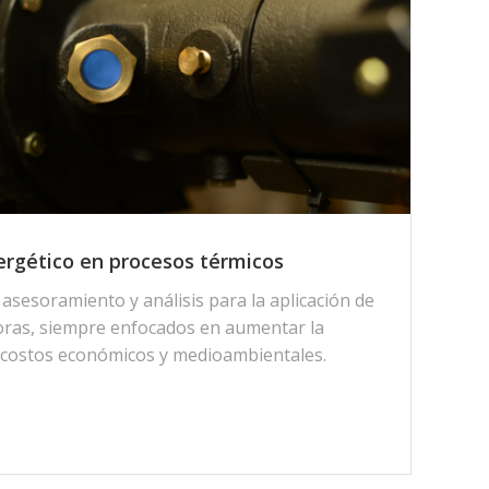
ergético en procesos térmicos
asesoramiento y análisis para la aplicación de
oras, siempre enfocados en aumentar la
cir costos económicos y medioambientales.