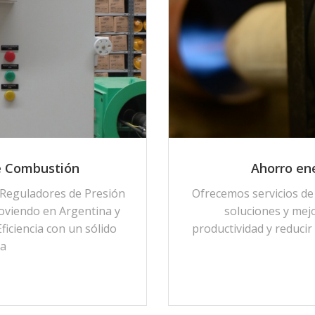
de Combustión
Ahorro en
 Reguladores de Presión
Ofrecemos servicios de 
moviendo en Argentina y
soluciones y mej
ficiencia con un sólido
productividad y redu
ta