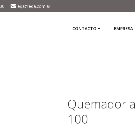
430
eqa@eqa.com.ar
CONTACTO
EMPRESA
Quemador al
100