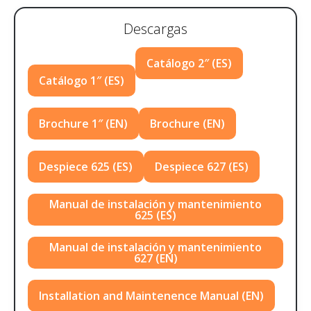
Descargas
Catálogo 2″ (ES)
Catálogo 1″ (ES)
Brochure 1″ (EN)
Brochure (EN)
Despiece 625 (ES)
Despiece 627 (ES)
Manual de instalación y mantenimiento
625 (ES)
Manual de instalación y mantenimiento
627 (EN)
Installation and Maintenence Manual (EN)