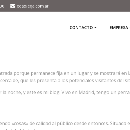
430
eqa@eqa.com.ar
CONTACTO
EMPRESA
trada porque permanece fija en un lugar y se mostrará en la 
rca de, que les presenta a los potenciales visitantes del sit
or la noche, y este es mi blog. Vivo en Madrid, tengo un per
endo «cosas» de calidad al público desde entonces. Situada 