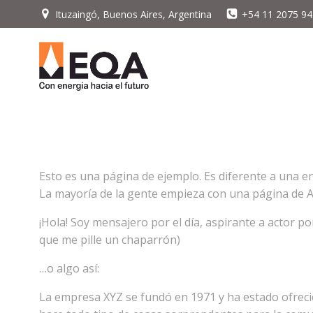
Saltar
Ituzaingó, Buenos Aires, Argentina
+54 11 2075 9
al
contenido
Esto es una página de ejemplo. Es diferente a una en
La mayoría de la gente empieza con una página de Ace
¡Hola! Soy mensajero por el día, aspirante a actor p
que me pille un chaparrón)
…o algo así:
La empresa XYZ se fundó en 1971 y ha estado ofreci